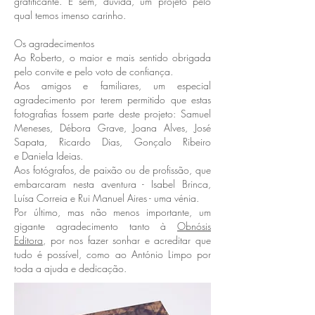
gratificante. É sem, dúvida, um projeto pelo
qual temos imenso carinho.
Os agradecimentos
Ao Roberto, o maior e mais sentido obrigada
pelo convite e pelo voto de confiança.
Aos amigos e familiares, um especial
agradecimento por terem permitido que estas
fotografias fossem parte deste projeto: Samuel
Meneses, Débora Grave, Joana Alves, José
Sapata, Ricardo Dias, Gonçalo Ribeiro
e Daniela Ideias.
Aos fotógrafos, de paixão ou de profissão, que
embarcaram nesta aventura - Isabel Brinca,
Luísa Correia e Rui Manuel Aires - uma vénia.
Por último, mas não menos importante, um
gigante agradecimento tanto à
Obnósis
Editora
, por nos fazer sonhar e acreditar que
tudo é possível, como ao António Limpo por
toda a ajuda e dedicação.