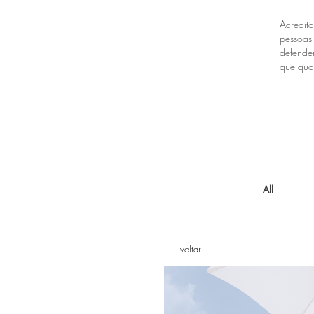
Acredit
pessoa
defende
que qual
All
voltar