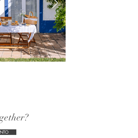
ogether?
ENTO