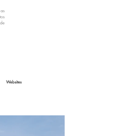
 as
tos
 de
Websites