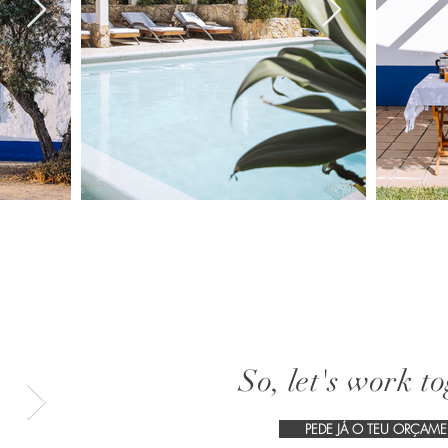
So, let's work t
PEDE JÁ O TEU ORÇAM